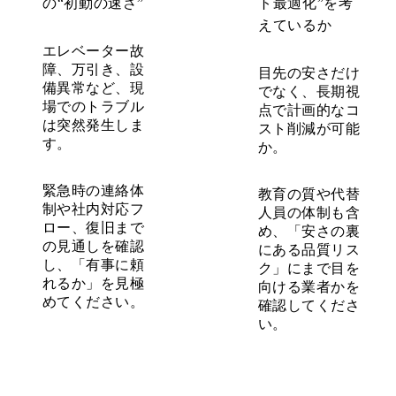
の“初動の速さ”
ト最適化”を考
えているか
エレベーター故
障、万引き、設
目先の安さだけ
備異常など、現
でなく、長期視
場でのトラブル
点で計画的なコ
は突然発生しま
スト削減が可能
す。
か。
緊急時の連絡体
教育の質や代替
制や社内対応フ
人員の体制も含
ロー、復旧まで
め、「安さの裏
の見通しを確認
にある品質リス
し、「有事に頼
ク」にまで目を
れるか」を見極
向ける業者かを
めてください。
確認してくださ
い。