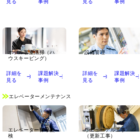
見る
事例
見る
事例
ホテル客室清掃（ハ
設備管理
ウスキーピング）
詳細を
課題解決
詳細を
課題解決
見る
事例
見る
事例
エレベーターメンテナンス
エレベーター保守点
リニューアル工事
検
（更新工事）