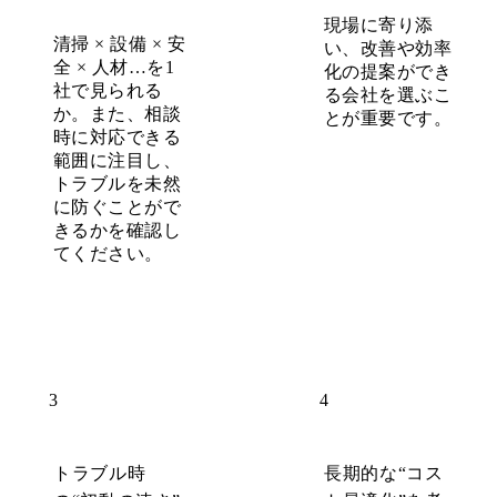
現場に寄り添
清掃 × 設備 × 安
い、改善や効率
全 × 人材…を1
化の提案ができ
社で見られる
る会社を選ぶこ
か。また、相談
とが重要です。
時に対応できる
範囲に注目し、
トラブルを未然
に防ぐことがで
きるかを確認し
てください。
3
4
トラブル時
長期的な“コス