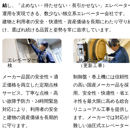
結
し、「止めない・待たせない・長引かせない」エレベータ
運用を実現できる、数少ない独立系エレベーター会社です。
建物と利用者の安全・快適性・資産価値を長期にわたり守り
け、選ばれ続ける品質と姿勢を常に追求しています。
エレベーター保守点
リニューアル工事
検
（更新工事）
メーカー品質の安全性 × 適
制御盤・巻上機には信頼性
正価格を両立した定期点検
の高い国産メーカー品を採
サービス。丁寧な点検・高
用。安全性・快適性・省エ
い故障予防力・24時間緊急
ネ性を最大限に高める総合
対応により、利用者の安全
リニューアル工事を提供し
と建物の資産価値を長期的
ます。メーカーでは対応が
に守ります。
難しい油圧式エレベーター