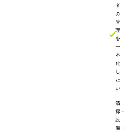
者
の
管
理
を
一
本
化
し
た
い
清
掃・
設
備・