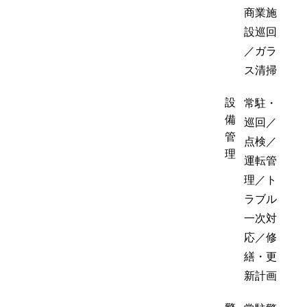
商業施
設巡回
／ガラ
ス清掃
設
常駐・
備
巡回／
管
点検／
理
運転管
理／ト
ラブル
一次対
応／修
繕・更
新計画