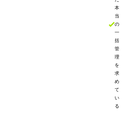
本
当
の
一
括
管
理
を
求
め
て
い
る