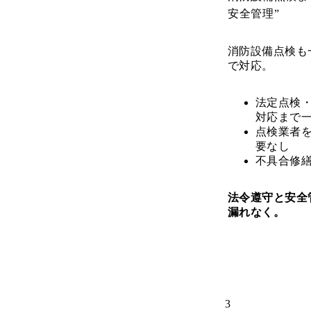
安全管理”
消防設備点検も
で対応。
法定点検
対応まで
点検業者
要なし
不具合修
法令遵守と安全
漏れなく。
3