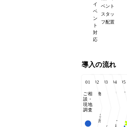
イ
ベント
ベ
スタッ
ン
フ配置
ト
対
応
導入の流れ
01
02
03
04
05
ご相
建物
一
清
運
談・
診
括
掃・
用
現地
断・
管
設
開
調査
運用
理
備・
始
状況
プ
警
分析
ラ
備・
ン
消