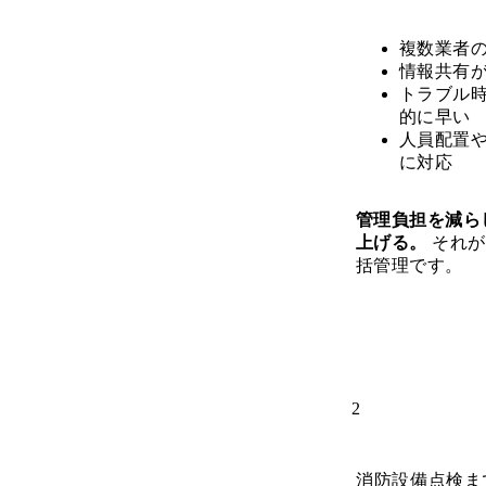
複数業者
情報共有
トラブル
的に早い
人員配置
に対応
管理負担を減ら
上げる。
それが
括管理です。
2
消防設備点検ま