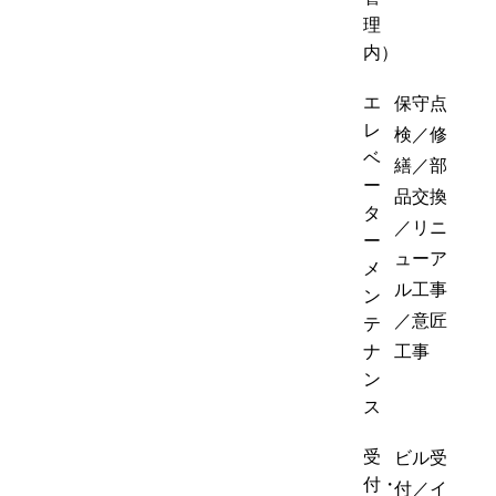
理
内）
エ
保守点
レ
検／修
ベ
繕／部
ー
品交換
タ
／リニ
ー
ューア
メ
ル工事
ン
／意匠
テ
ナ
工事
ン
ス
受
ビル受
付・
付／イ