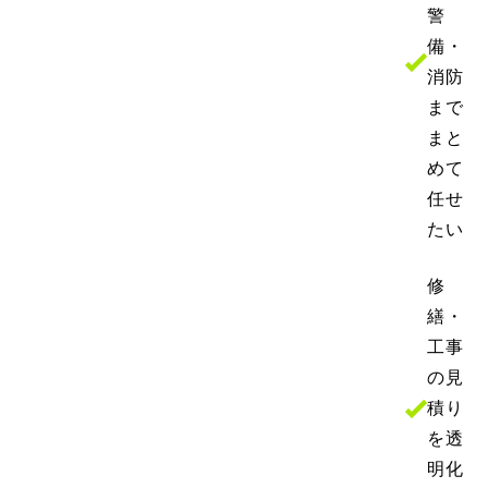
警
備・
消防
まで
まと
めて
任せ
たい
修
繕・
工事
の見
積り
を
透
明化