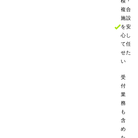
模・
複合
施設
を
安
心し
て任
せた
い
受
付
業
務
も
含
め
た