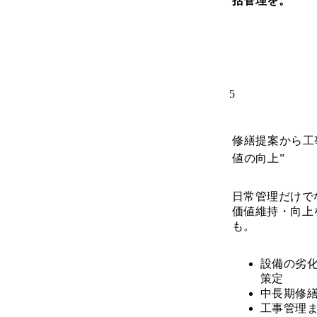
括管理を。
5
修繕提案から工
値の向上”
日常管理だけで
価値維持・向上
も。
設備の劣
策定
中長期修
工事管理