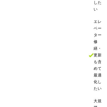
した
い
エレ
ベー
ター
修
繕・
更新
も含
めて
最適
化し
たい
大規