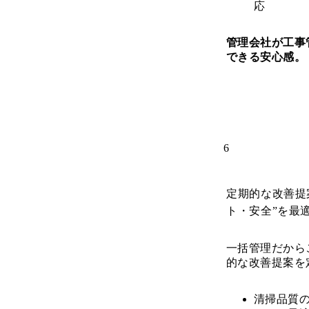
応
管理会社が工事
できる安心感。
6
定期的な改善提
ト・安全”を最
一括管理だから
的な改善提案を
清掃品質