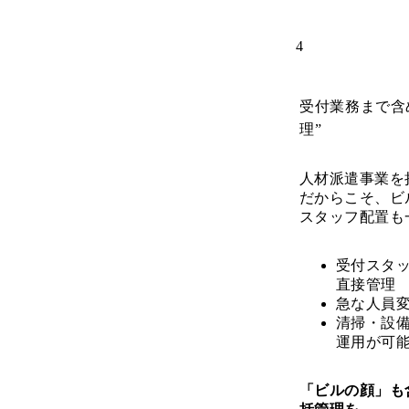
4
受付業務まで含
理”
人材派遣事業を
だからこそ、ビ
スタッフ配置も
受付スタ
直接管理
急な人員
清掃・設
運用が可
「ビルの顔」も