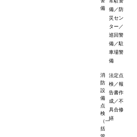
警
常駐警
備
備／防
災セン
ター／
巡回警
備／駐
車場警
備
消
法定点
防
検／報
設
告書作
備
成／不
点
具合修
検
繕
（一
括
管