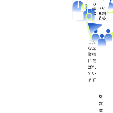
の
防・
作
EV
成
体制
構築
こん
な企
業様
に選
ばれ
てい
ます
複
数
業